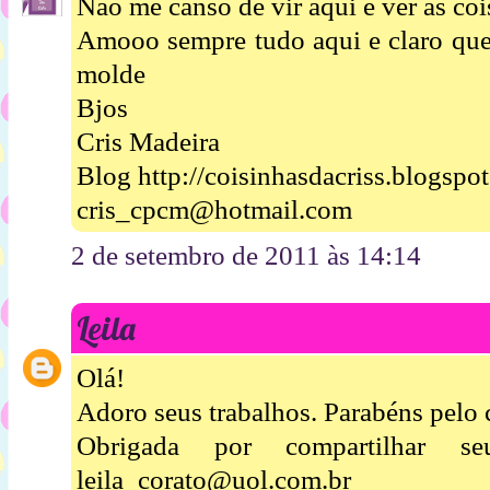
Não me canso de vir aqui e ver as coi
Amooo sempre tudo aqui e claro que 
molde
Bjos
Cris Madeira
Blog http://coisinhasdacriss.blogspo
cris_cpcm@hotmail.com
2 de setembro de 2011 às 14:14
Leila
Olá!
Adoro seus trabalhos. Parabéns pelo 
Obrigada por compartilhar s
leila_corato@uol.com.br