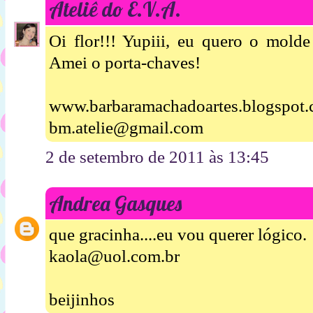
Ateliê do E.V.A.
Oi flor!!! Yupiii, eu quero o mold
Amei o porta-chaves!
www.barbaramachadoartes.blogspot
bm.atelie@gmail.com
2 de setembro de 2011 às 13:45
Andrea Gasques
que gracinha....eu vou querer lógico.
kaola@uol.com.br
beijinhos