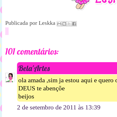
Publicada por
Leskka
101 comentários:
Bela'Artes
ola amada ,sim ja estou aqui e quero
DEUS te abençõe
beijos
2 de setembro de 2011 às 13:39