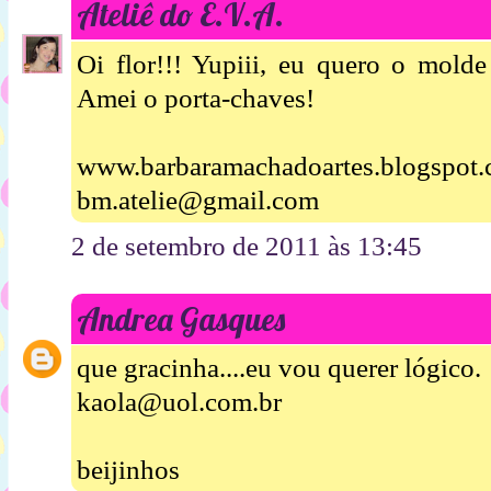
Ateliê do E.V.A.
Oi flor!!! Yupiii, eu quero o mold
Amei o porta-chaves!
www.barbaramachadoartes.blogspot
bm.atelie@gmail.com
2 de setembro de 2011 às 13:45
Andrea Gasques
que gracinha....eu vou querer lógico.
kaola@uol.com.br
beijinhos