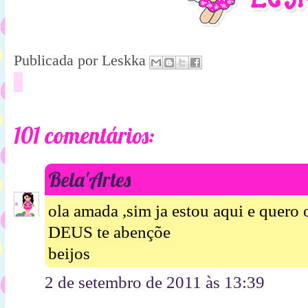
Publicada por
Leskka
101 comentários:
Bela'Artes
ola amada ,sim ja estou aqui e quero
DEUS te abençõe
beijos
2 de setembro de 2011 às 13:39