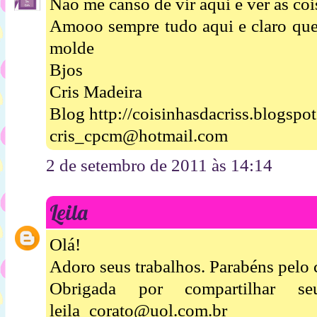
Não me canso de vir aqui e ver as coi
Amooo sempre tudo aqui e claro que 
molde
Bjos
Cris Madeira
Blog http://coisinhasdacriss.blogspo
cris_cpcm@hotmail.com
2 de setembro de 2011 às 14:14
Leila
Olá!
Adoro seus trabalhos. Parabéns pelo 
Obrigada por compartilhar s
leila_corato@uol.com.br