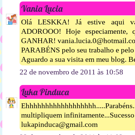
Vania Lucia
Olá LESKKA! Já estive aqui vári
ADOROOO! Hoje especiamente, qu
GANHAR! vania.lucia.0@hotmail.c
PARABÉNS pelo seu trabalho e pelo s
Aguardo a sua visita em meu blog. B
22 de novembro de 2011 às 10:58
Luka Pinduca
Ehhhhhhhhhhhhhhhhhh.....Parabéns
multipliquem infinitamente...Sucesso
lukapinduca@gmail.com