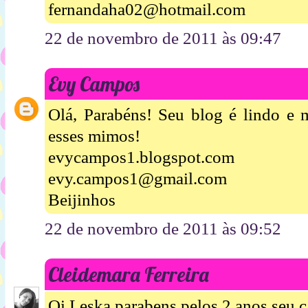
fernandaha02@hotmail.com
22 de novembro de 2011 às 09:47
Evy Campos
Olá, Parabéns! Seu blog é lindo e m
esses mimos!
evycampos1.blogspot.com
evy.campos1@gmail.com
Beijinhos
22 de novembro de 2011 às 09:52
Cleidemara Ferreira
Oi Leska parabens pelos 2 anos seu c