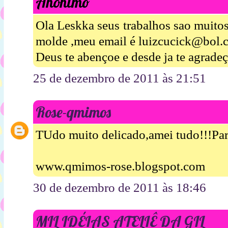
Anônimo
Ola Leskka seus trabalhos sao muitos
molde ,meu email é luizcucick@bol.
Deus te abençoe e desde ja te agrade
25 de dezembro de 2011 às 21:51
Rose-qmimos
TUdo muito delicado,amei tudo!!!Para
www.qmimos-rose.blogspot.com
30 de dezembro de 2011 às 18:46
MIL IDÉIAS ATELIÊ DA GIL