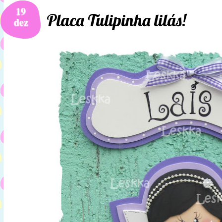
19
Placa Tulipinha lilás!
dez