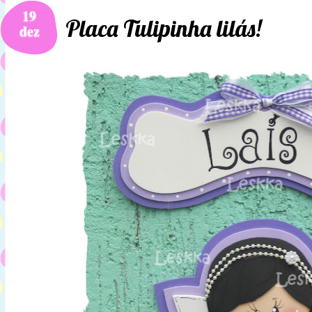
19
Placa Tulipinha lilás!
dez