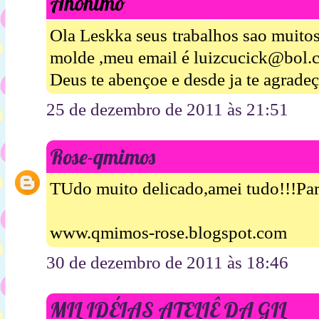
Anônimo
Ola Leskka seus trabalhos sao muitos
molde ,meu email é luizcucick@bol.
Deus te abençoe e desde ja te agrade
25 de dezembro de 2011 às 21:51
Rose-qmimos
TUdo muito delicado,amei tudo!!!Para
www.qmimos-rose.blogspot.com
30 de dezembro de 2011 às 18:46
MIL IDÉIAS ATELIÊ DA GIL