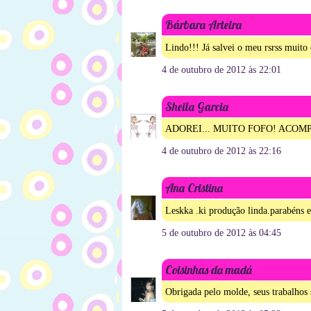
Bárbara Arteira
Lindo!!! Já salvei o meu rsrss muito
4 de outubro de 2012 às 22:01
Sheila Garcia
ADOREI... MUITO FOFO! ACOM
4 de outubro de 2012 às 22:16
Ana Cristina
Leskka .ki produção linda.parabéns 
5 de outubro de 2012 às 04:45
Coisinhas da madá
Obrigada pelo molde, seus trabalhos