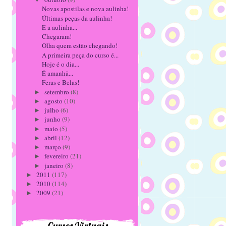
Novas apostilas e nova aulinha!
Últimas peças da aulinha!
E a aulinha...
Chegaram!
Olha quem estão chegando!
A primeira peça do curso é...
Hoje é o dia...
É amanhã...
Feras e Belas!
setembro
(8)
►
agosto
(10)
►
julho
(6)
►
junho
(9)
►
maio
(5)
►
abril
(12)
►
março
(9)
►
fevereiro
(21)
►
janeiro
(8)
►
2011
(117)
►
2010
(114)
►
2009
(21)
►
Cursos Virtuais