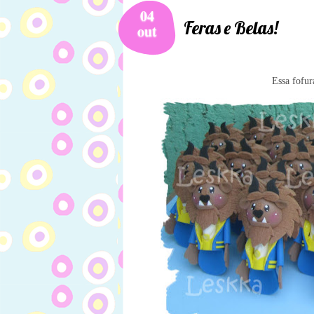
04
Feras e Belas!
out
Essa fofur