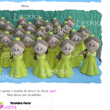
Belas
quiser o molde da fera é só clicar
aqui!
Mas deixa um recadinho.