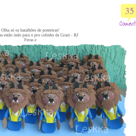
35
Olha só os batalhões de ponteiras!
as estão indo para o pro colinho da Grazi - RJ
Feras e