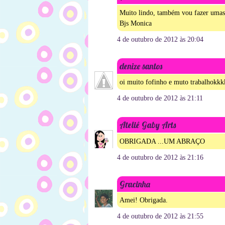
Muito lindo, também vou fazer umas 
Bjs Monica
4 de outubro de 2012 às 20:04
denize santos
oi muito fofinho e muto trabalhok
4 de outubro de 2012 às 21:11
Ateliê Gaby Arts
OBRIGADA ...UM ABRAÇO
4 de outubro de 2012 às 21:16
Gracinha
Amei! Obrigada.
4 de outubro de 2012 às 21:55