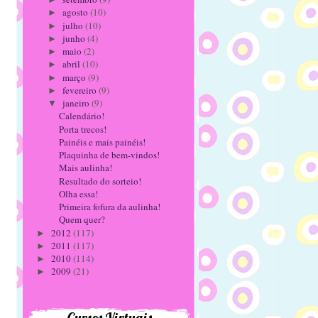
agosto
(10)
►
julho
(10)
►
junho
(4)
►
maio
(2)
►
abril
(10)
►
março
(9)
►
fevereiro
(9)
►
janeiro
(9)
▼
Calendário!
Porta trecos!
Painéis e mais painéis!
Plaquinha de bem-vindos!
Mais aulinha!
Resultado do sorteio!
Olha essa!
Primeira fofura da aulinha!
Quem quer?
2012
(117)
►
2011
(117)
►
2010
(114)
►
2009
(21)
►
Cursos Virtuais