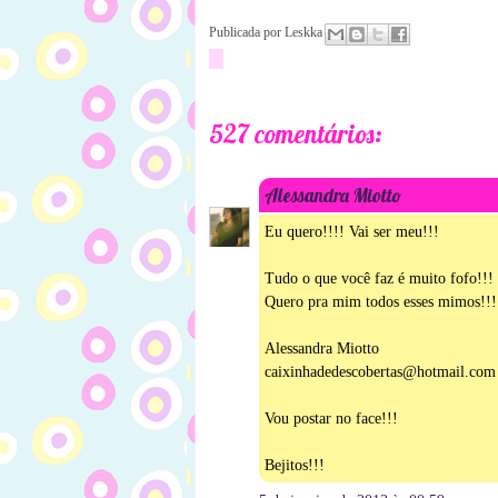
Publicada por
Leskka
527 comentários:
Alessandra Miotto
Eu quero!!!! Vai ser meu!!!
Tudo o que você faz é muito fofo!!!
Quero pra mim todos esses mimos!!!
Alessandra Miotto
caixinhadedescobertas@hotmail.com
Vou postar no face!!!
Bejitos!!!