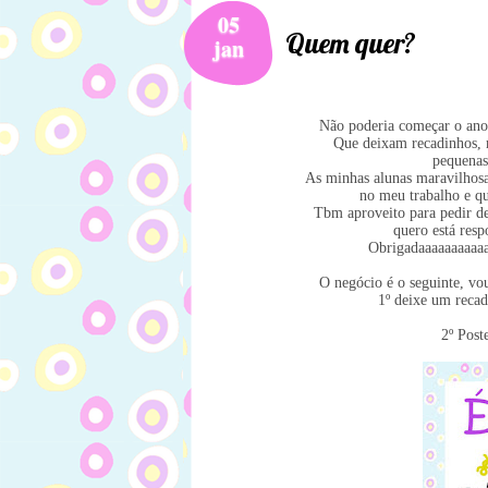
05
Quem quer?
jan
Não poderia começar o ano 
Que deixam recadinhos, 
pequenas 
As minhas alunas maravilhos
no meu trabalho e 
Tbm aproveito para pedir de
quero está res
Obrigadaaaaaaaaaaa
O negócio é o seguinte, vo
1º deixe um rec
2º Post