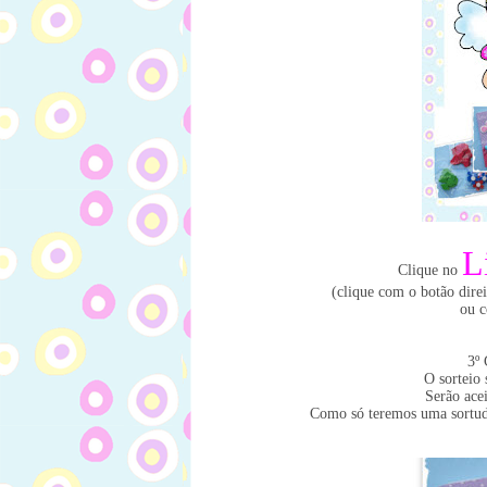
L
Clique no
(clique com o botão dire
ou c
3º 
O sorteio
Serão acei
Como só teremos uma sortud