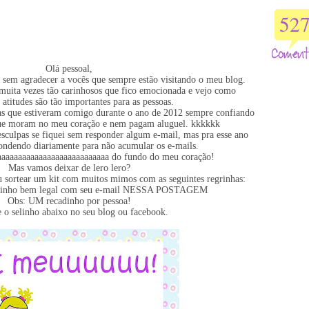
52
Olá pessoal,
sem agradecer a vocês que sempre estão visitando o meu blog.
muita vezes tão carinhosos que fico emocionada e vejo como
atitudes são tão importantes para as pessoas.
as que estiveram comigo durante o ano de 2012 sempre confiando
que moram no meu coração e nem pagam aluguel. kkkkkk
sculpas se fiquei sem responder algum e-mail, mas pra esse ano
pondendo diariamente para não acumular os e-mails.
aaaaaaaaaaaaaaaaaaaaaaaaaa do fundo do meu coração!
Mas vamos deixar de lero lero?
u sortear um kit com muitos mimos com as seguintes regrinhas:
adinho bem legal com seu e-mail NESSA POSTAGEM
Obs: UM recadinho por pessoa!
e o selinho abaixo no seu blog ou facebook.