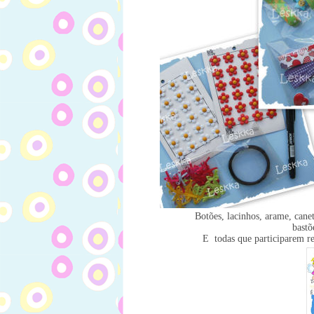
Botões, lacinhos, arame, can
bastõ
E todas que participarem re