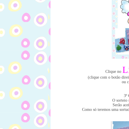
L
Clique no
(clique com o botão dire
ou c
3º 
O sorteio
Serão acei
Como só teremos uma sortud