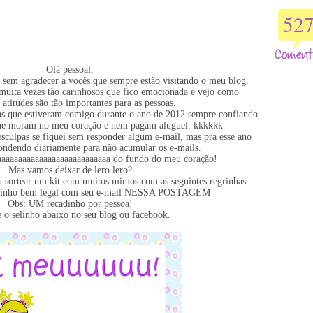
52
Olá pessoal,
sem agradecer a vocês que sempre estão visitando o meu blog.
muita vezes tão carinhosos que fico emocionada e vejo como
atitudes são tão importantes para as pessoas.
as que estiveram comigo durante o ano de 2012 sempre confiando
que moram no meu coração e nem pagam aluguel. kkkkkk
sculpas se fiquei sem responder algum e-mail, mas pra esse ano
pondendo diariamente para não acumular os e-mails.
aaaaaaaaaaaaaaaaaaaaaaaaaa do fundo do meu coração!
Mas vamos deixar de lero lero?
u sortear um kit com muitos mimos com as seguintes regrinhas:
adinho bem legal com seu e-mail NESSA POSTAGEM
Obs: UM recadinho por pessoa!
e o selinho abaixo no seu blog ou facebook.