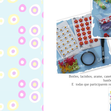
Botões, lacinhos, arame, can
bastõ
E todas que participarem re