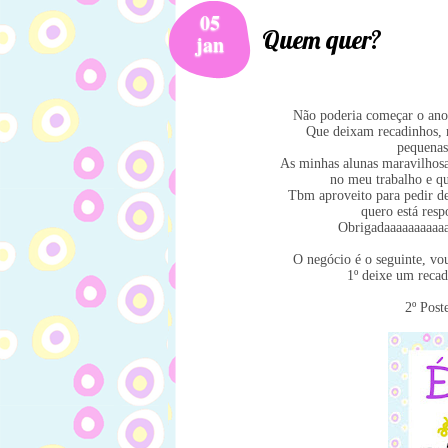
05
Quem quer?
jan
Não poderia começar o ano 
Que deixam recadinhos, 
pequenas 
As minhas alunas maravilhos
no meu trabalho e 
Tbm aproveito para pedir de
quero está res
Obrigadaaaaaaaaaaa
O negócio é o seguinte, vo
1º deixe um rec
2º Post