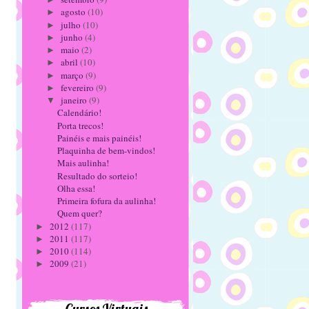
agosto
(10)
►
julho
(10)
►
junho
(4)
►
maio
(2)
►
abril
(10)
►
março
(9)
►
fevereiro
(9)
►
janeiro
(9)
▼
Calendário!
Porta trecos!
Painéis e mais painéis!
Plaquinha de bem-vindos!
Mais aulinha!
Resultado do sorteio!
Olha essa!
Primeira fofura da aulinha!
Quem quer?
2012
(117)
►
2011
(117)
►
2010
(114)
►
2009
(21)
►
Cursos Virtuais