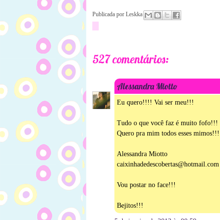
Publicada por
Leskka
527 comentários:
Alessandra Miotto
Eu quero!!!! Vai ser meu!!!
Tudo o que você faz é muito fofo!!!
Quero pra mim todos esses mimos!!!
Alessandra Miotto
caixinhadedescobertas@hotmail.com
Vou postar no face!!!
Bejitos!!!