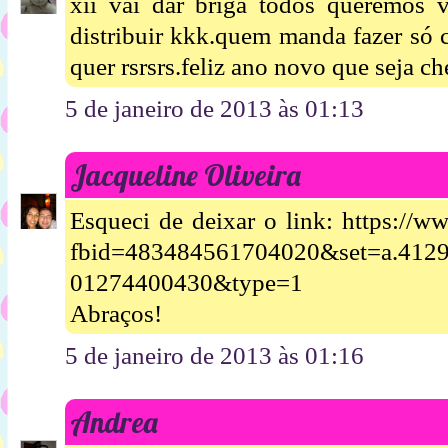
xii vai dar briga todos queremos 
distribuir kkk.quem manda fazer só 
quer rsrsrs.feliz ano novo que seja ch
5 de janeiro de 2013 às 01:13
Jacqueline Oliveira
Esqueci de deixar o link: https://
fbid=483484561704020&set=a.412
01274400430&type=1
Abraços!
5 de janeiro de 2013 às 01:16
Andrea