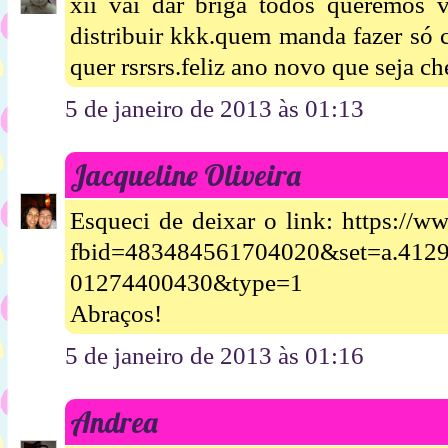
xii vai dar briga todos queremos 
distribuir kkk.quem manda fazer só 
quer rsrsrs.feliz ano novo que seja ch
5 de janeiro de 2013 às 01:13
Jacqueline Oliveira
Esqueci de deixar o link: https://
fbid=483484561704020&set=a.412
01274400430&type=1
Abraços!
5 de janeiro de 2013 às 01:16
Andrea