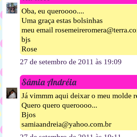
Oba, eu queroooo....
Uma graça estas bolsinhas
meu email rosemeireromera@terra.co
bjs
Rose
27 de setembro de 2011 às 19:09
Sâmia Andréia
Já vimmm aqui deixar o meu molde re
Quero quero queroooo...
Bjos
samiaandreia@yahoo.com.br
27 de setembro de 2011 às 19:11