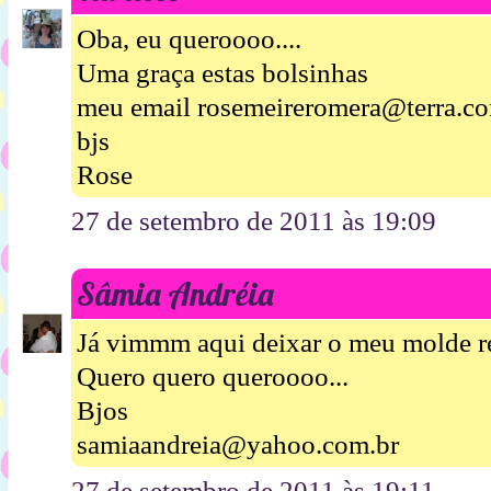
Oba, eu queroooo....
Uma graça estas bolsinhas
meu email rosemeireromera@terra.co
bjs
Rose
27 de setembro de 2011 às 19:09
Sâmia Andréia
Já vimmm aqui deixar o meu molde re
Quero quero queroooo...
Bjos
samiaandreia@yahoo.com.br
27 de setembro de 2011 às 19:11