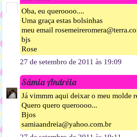
Oba, eu queroooo....
Uma graça estas bolsinhas
meu email rosemeireromera@terra.co
bjs
Rose
27 de setembro de 2011 às 19:09
Sâmia Andréia
Já vimmm aqui deixar o meu molde re
Quero quero queroooo...
Bjos
samiaandreia@yahoo.com.br
27 de setembro de 2011 às 19:11