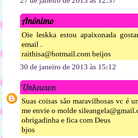
27 de janeiro de 2013 às 12:37
Anônimo
Oie leskka estou apaixonada gosta
email .
raithisa@hotmail.com beijos
30 de janeiro de 2013 às 15:12
Unknown
Suas coisas são maravilhosas vc é um
me envie o molde sileangela@gmail
obrigadinha e fica com Deus
bjos