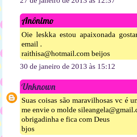
27 de janeiro de 2013 às 12:37
Anônimo
Oie leskka estou apaixonada gosta
email .
raithisa@hotmail.com beijos
30 de janeiro de 2013 às 15:12
Unknown
Suas coisas são maravilhosas vc é um
me envie o molde sileangela@gmail
obrigadinha e fica com Deus
bjos