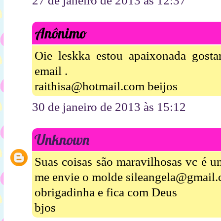
27 de janeiro de 2013 às 12:37
Anônimo
Oie leskka estou apaixonada gosta
email .
raithisa@hotmail.com beijos
30 de janeiro de 2013 às 15:12
Unknown
Suas coisas são maravilhosas vc é um
me envie o molde sileangela@gmail
obrigadinha e fica com Deus
bjos