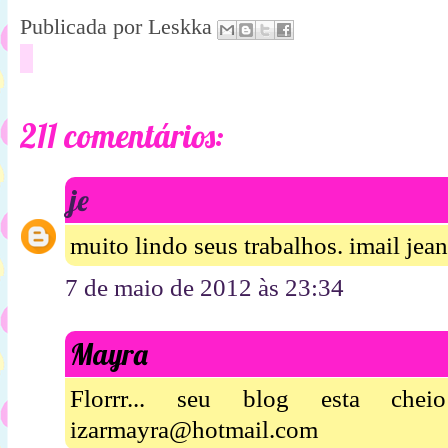
Publicada por
Leskka
211 comentários:
je
muito lindo seus trabalhos. imail je
7 de maio de 2012 às 23:34
Mayra
Florrr... seu blog esta chei
izarmayra@hotmail.com