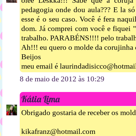
oiee Leskka!!! Sabe que a coruj
pedagogia onde dou aula??? E la s
esse é o seu caso. Você é fera naqui
dom. Já comprei com você e fiqu
trabalho. PARABÉNS!!!! pelo trabal
Ah!!! eu quero o molde da corujinha q
Beijos
meu email é laurindadisicco@hotmai
8 de maio de 2012 às 10:29
Kátia Lima
Obrigado gostaria de receber os molde
kikafranz@hotmail.com