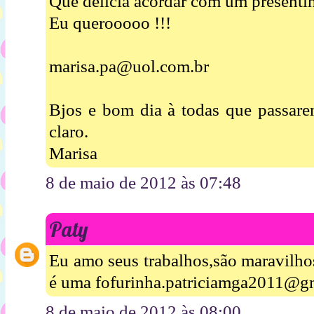
Que delícia acordar com um presentin
Eu querooooo !!!
marisa.pa@uol.com.br
Bjos e bom dia à todas que passare
claro.
Marisa
8 de maio de 2012 às 07:48
Paty
Eu amo seus trabalhos,são maravilho
é uma fofurinha.patriciamga2011@g
8 de maio de 2012 às 08:00