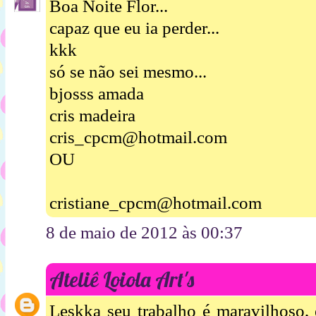
Boa Noite Flor...
capaz que eu ia perder...
kkk
só se não sei mesmo...
bjosss amada
cris madeira
cris_cpcm@hotmail.com
OU
cristiane_cpcm@hotmail.com
8 de maio de 2012 às 00:37
Ateliê Loiola Art's
Leskka seu trabalho é maravilhoso,