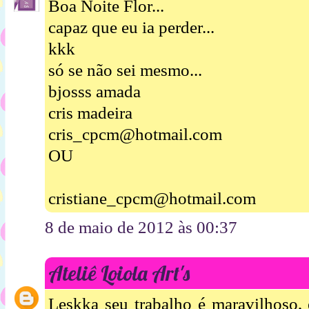
Boa Noite Flor...
capaz que eu ia perder...
kkk
só se não sei mesmo...
bjosss amada
cris madeira
cris_cpcm@hotmail.com
OU
cristiane_cpcm@hotmail.com
8 de maio de 2012 às 00:37
Ateliê Loiola Art's
Leskka seu trabalho é maravilhoso,