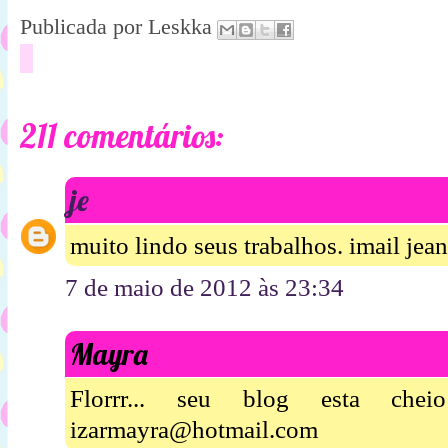
Publicada por
Leskka
211 comentários:
je
muito lindo seus trabalhos. imail je
7 de maio de 2012 às 23:34
Mayra
Florrr... seu blog esta chei
izarmayra@hotmail.com