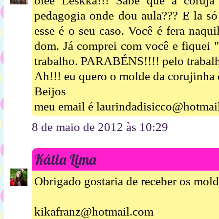
oiee Leskka!!! Sabe que a coruj
pedagogia onde dou aula??? E la s
esse é o seu caso. Você é fera naqui
dom. Já comprei com você e fiqu
trabalho. PARABÉNS!!!! pelo trabal
Ah!!! eu quero o molde da corujinha q
Beijos
meu email é laurindadisicco@hotmai
8 de maio de 2012 às 10:29
Kátia Lima
Obrigado gostaria de receber os molde
kikafranz@hotmail.com