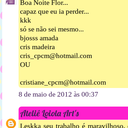
Boa Noite Flor...
capaz que eu ia perder...
kkk
só se não sei mesmo...
bjosss amada
cris madeira
cris_cpcm@hotmail.com
OU
cristiane_cpcm@hotmail.com
8 de maio de 2012 às 00:37
Ateliê Loiola Art's
Leskka seu trabalho é maravilhoso,