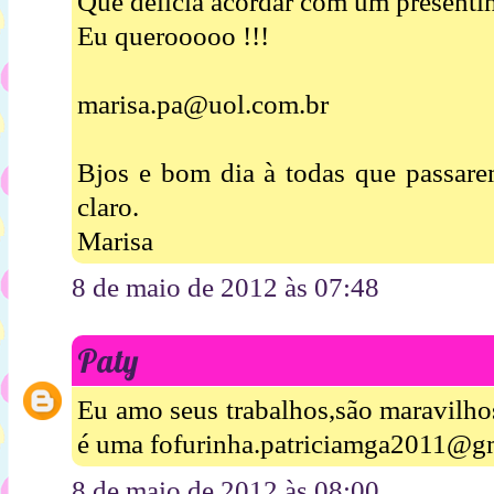
Que delícia acordar com um presentin
Eu querooooo !!!
marisa.pa@uol.com.br
Bjos e bom dia à todas que passare
claro.
Marisa
8 de maio de 2012 às 07:48
Paty
Eu amo seus trabalhos,são maravilho
é uma fofurinha.patriciamga2011@g
8 de maio de 2012 às 08:00