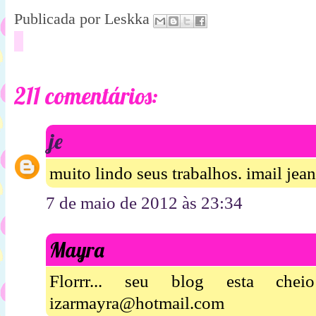
Publicada por
Leskka
211 comentários:
je
muito lindo seus trabalhos. imail je
7 de maio de 2012 às 23:34
Mayra
Florrr... seu blog esta chei
izarmayra@hotmail.com