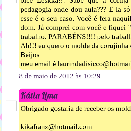
oiee Leskka!!! Sabe que a coruj
pedagogia onde dou aula??? E la s
esse é o seu caso. Você é fera naqui
dom. Já comprei com você e fiqu
trabalho. PARABÉNS!!!! pelo trabal
Ah!!! eu quero o molde da corujinha q
Beijos
meu email é laurindadisicco@hotmai
8 de maio de 2012 às 10:29
Kátia Lima
Obrigado gostaria de receber os molde
kikafranz@hotmail.com