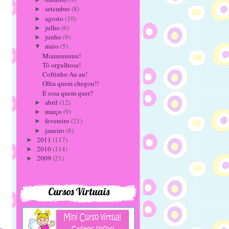
setembro
(8)
►
agosto
(10)
►
julho
(6)
►
junho
(9)
►
maio
(5)
▼
Miauuuuuuu!
Tô orgulhosa!
Cofrinho Au au!
Olha quem chegou!!
E essa quem quer?
abril
(12)
►
março
(9)
►
fevereiro
(21)
►
janeiro
(8)
►
2011
(117)
►
2010
(114)
►
2009
(21)
►
Cursos Virtuais