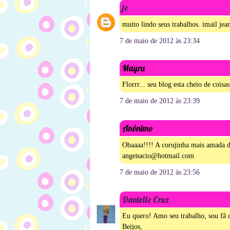
je
muito lindo seus trabalhos. imail je
7 de maio de 2012 às 23:34
Mayra
Florrr... seu blog esta cheio de coi
7 de maio de 2012 às 23:39
Anônimo
Obaaaa!!!! A corujinha mais amada do 
angenacio@hotmail.com
7 de maio de 2012 às 23:56
Danielle Cruz
Eu quero! Amo seu trabalho, sou fã d
Beijos,