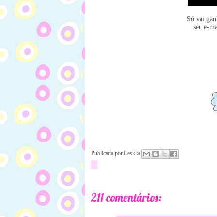
Só vai gan
seu e-ma
Publicada por
Leskka
211 comentários: