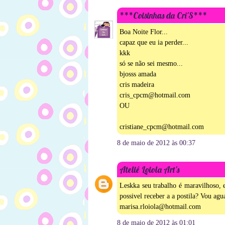
***Coisinhas da Cri'S***
Boa Noite Flor...
capaz que eu ia perder...
kkk
só se não sei mesmo...
bjosss amada
cris madeira
cris_cpcm@hotmail.com
OU
cristiane_cpcm@hotmail.com
8 de maio de 2012 às 00:37
Ateliê Loiola Art's
Leskka seu trabalho é maravilhoso, 
possivel receber a a postila? Vou ag
marisa.rloiola@hotmail.com
8 de maio de 2012 às 01:01