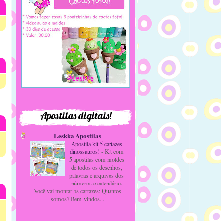
s»
Apostilas digitais!
Leskka Apostilas
Apostila kit 5 cartazes
dinossauros!
-
Kit com
5 apostilas com moldes
de todos os desenhos,
palavras e arquivos dos
números e calendário.
Você vai montar os cartazes: Quantos
somos? Bem-vindos...