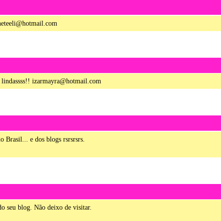
1 – 200 de 211
Recentes›
Mais recente
aneteeli@hotmail.com
sas lindassss!! izarmayra@hotmail.com
Brasil... e dos blogs rsrsrsrs.
o seu blog. Não deixo de visitar.