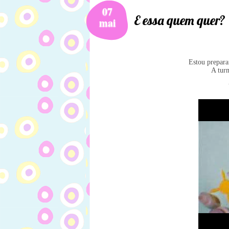
07
E essa quem quer?
mai
Estou prepara
A turm