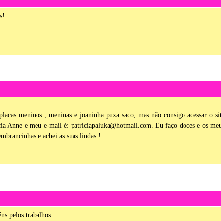
s!
 placas meninos , meninas e joaninha puxa saco, mas não consigo acessar o si
ia Anne e meu e-mail é: patriciapaluka@hotmail.com. Eu faço doces e os me
embrancinhas e achei as suas lindas !
s pelos trabalhos..