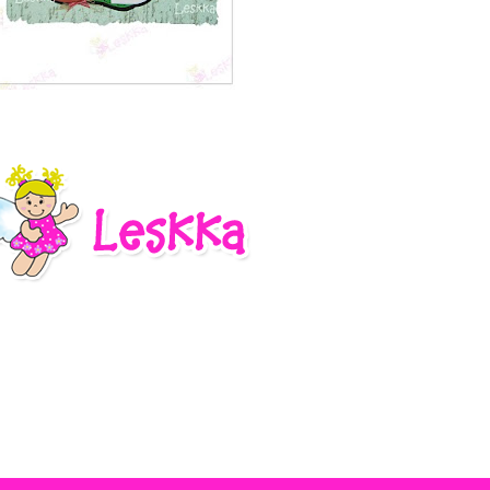
1 – 200 de 264
Recentes›
Mais recente