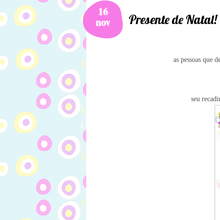
16
Presente de Natal!
nov
as pessoas que d
seu recad