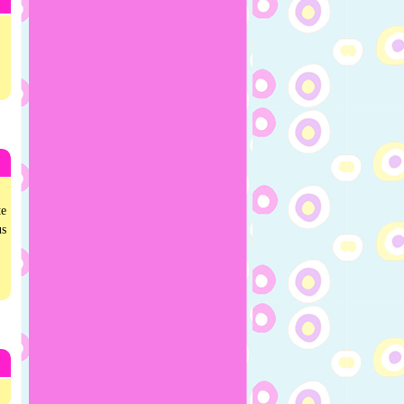
te
us