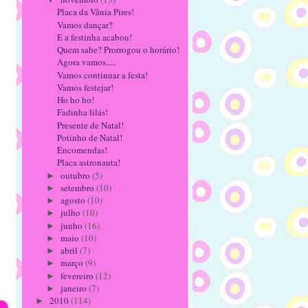
Placa da Vânia Pires!
Vamos dançar?
E a festinha acabou!
Quem sabe? Prorrogou o horário!
Agora vamos.....
Vamos continuar a festa!
Vamos festejar!
Ho ho ho!
Fadinha lilás!
Presente de Natal!
Potinho de Natal!
Encomendas!
Placa astronauta!
outubro
(5)
►
setembro
(10)
►
agosto
(10)
►
julho
(10)
►
junho
(16)
►
maio
(10)
►
abril
(7)
►
março
(9)
►
fevereiro
(12)
►
janeiro
(7)
►
2010
(114)
►
s»