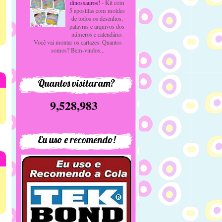
dinossauros!
-
Kit com
5 apostilas com moldes
de todos os desenhos,
palavras e arquivos dos
números e calendário.
Você vai montar os cartazes: Quantos
somos? Bem-vindos...
Quantos visitaram?
9,528,983
Eu uso e recomendo!