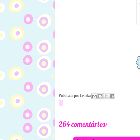
Publicada por
Leskka
264 comentários: