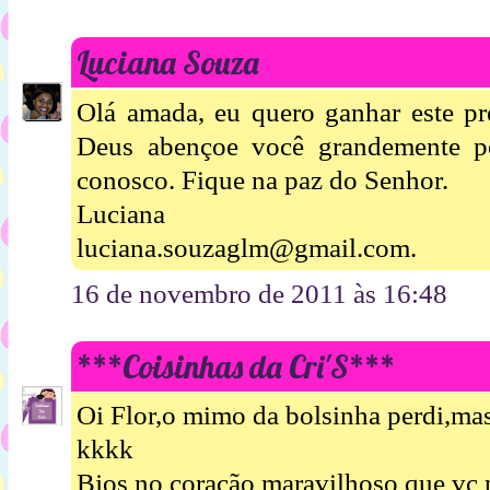
Luciana Souza
Olá amada, eu quero ganhar este pr
Deus abençoe você grandemente po
conosco. Fique na paz do Senhor.
Luciana
luciana.souzaglm@gmail.com.
16 de novembro de 2011 às 16:48
***Coisinhas da Cri'S***
Oi Flor,o mimo da bolsinha perdi,m
kkkk
Bjos no coração maravilhoso que vc p