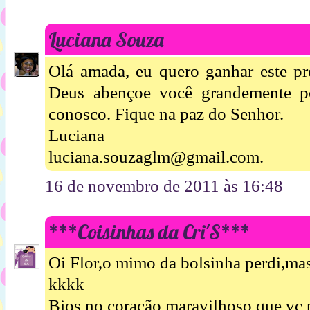
Luciana Souza
Olá amada, eu quero ganhar este pr
Deus abençoe você grandemente po
conosco. Fique na paz do Senhor.
Luciana
luciana.souzaglm@gmail.com.
16 de novembro de 2011 às 16:48
***Coisinhas da Cri'S***
Oi Flor,o mimo da bolsinha perdi,m
kkkk
Bjos no coração maravilhoso que vc p