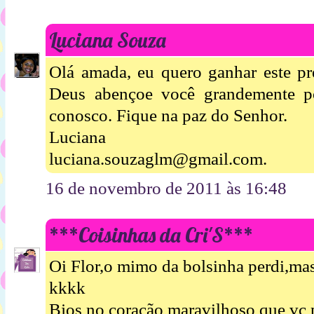
Luciana Souza
Olá amada, eu quero ganhar este pr
Deus abençoe você grandemente po
conosco. Fique na paz do Senhor.
Luciana
luciana.souzaglm@gmail.com.
16 de novembro de 2011 às 16:48
***Coisinhas da Cri'S***
Oi Flor,o mimo da bolsinha perdi,m
kkkk
Bjos no coração maravilhoso que vc p