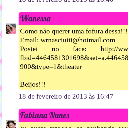
Wanessa
Como não querer uma fofura dessa!!!
Email: wrnasciutti@hotmail.com
Postei no face: http://www.f
fbid=4464581301698&set=a.44645
900&type=1&theater
Beijos!!!
18 de fevereiro de 2013 às 16:47
Fabiana Nunes