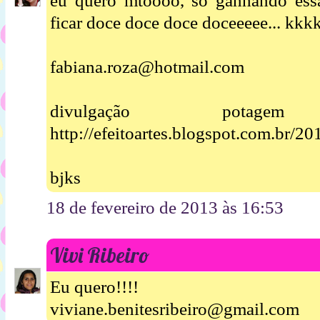
eu quero mtoooo, so ganhando ess
ficar doce doce doce doceeeee... kkk
fabiana.roza@hotmail.com
divulgação pota
http://efeitoartes.blogspot.com.br/2
bjks
18 de fevereiro de 2013 às 16:53
Vivi Ribeiro
Eu quero!!!!
viviane.benitesribeiro@gmail.com