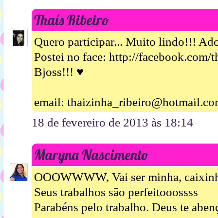
Thaís Ribeiro
Quero participar... Muito lindo!!! Ad
Postei no face: http://facebook.com/t
Bjoss!!! ♥
email: thaizinha_ribeiro@hotmail.c
18 de fevereiro de 2013 às 18:14
Maryna Nascimento
OOOWWWW, Vai ser minha, caixinha l
Seus trabalhos são perfeitooossss
Parabéns pelo trabalho. Deus te aben