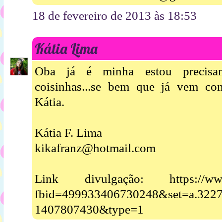
18 de fevereiro de 2013 às 18:53
Kátia Lima
Oba já é minha estou precisa
coisinhas...se bem que já vem co
Kátia.
Kátia F. Lima
kikafranz@hotmail.com
Link divulgação: https://www.
fbid=499933406730248&set=a.322
1407807430&type=1