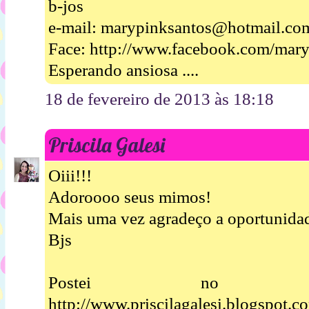
b-jos
e-mail: marypinksantos@hotmail.co
Face: http://www.facebook.com/mar
Esperando ansiosa ....
18 de fevereiro de 2013 às 18:18
Priscila Galesi
Oiii!!!
Adoroooo seus mimos!
Mais uma vez agradeço a oportunidad
Bjs
Postei no 
http://www.priscilagalesi.blogspot.c