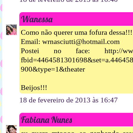
Wanessa
Como não querer uma fofura dessa!!!
Email: wrnasciutti@hotmail.com
Postei no face: http://www.f
fbid=4464581301698&set=a.44645
900&type=1&theater
Beijos!!!
18 de fevereiro de 2013 às 16:47
Fabiana Nunes