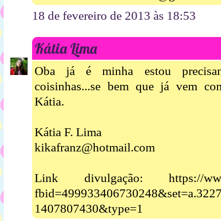
18 de fevereiro de 2013 às 18:53
Kátia Lima
Oba já é minha estou precisa
coisinhas...se bem que já vem co
Kátia.
Kátia F. Lima
kikafranz@hotmail.com
Link divulgação: https://www.
fbid=499933406730248&set=a.322
1407807430&type=1