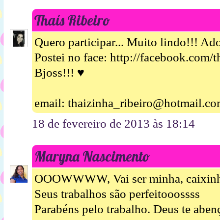
Thaís Ribeiro
Quero participar... Muito lindo!!! Ad
Postei no face: http://facebook.com/t
Bjoss!!! ♥
email: thaizinha_ribeiro@hotmail.c
18 de fevereiro de 2013 às 18:14
Maryna Nascimento
OOOWWWW, Vai ser minha, caixinha l
Seus trabalhos são perfeitooossss
Parabéns pelo trabalho. Deus te aben