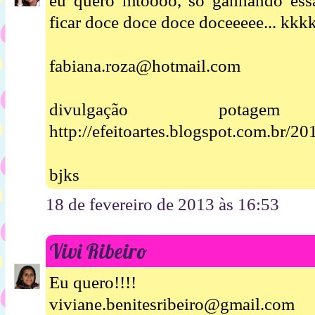
eu quero mtoooo, so ganhando ess
ficar doce doce doce doceeeee... kkk
fabiana.roza@hotmail.com
divulgação pota
http://efeitoartes.blogspot.com.br/2
bjks
18 de fevereiro de 2013 às 16:53
Vivi Ribeiro
Eu quero!!!!
viviane.benitesribeiro@gmail.com