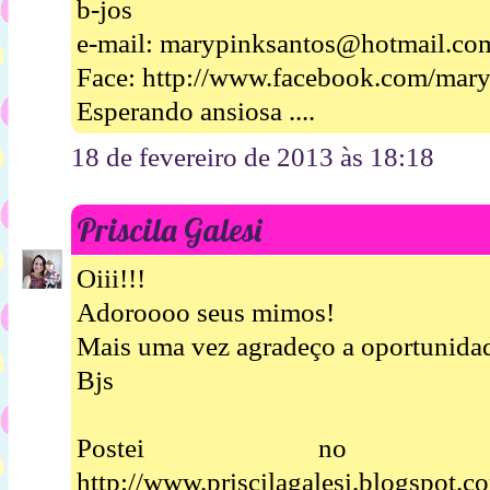
b-jos
e-mail: marypinksantos@hotmail.co
Face: http://www.facebook.com/mar
Esperando ansiosa ....
18 de fevereiro de 2013 às 18:18
Priscila Galesi
Oiii!!!
Adoroooo seus mimos!
Mais uma vez agradeço a oportunidad
Bjs
Postei no 
http://www.priscilagalesi.blogspot.c