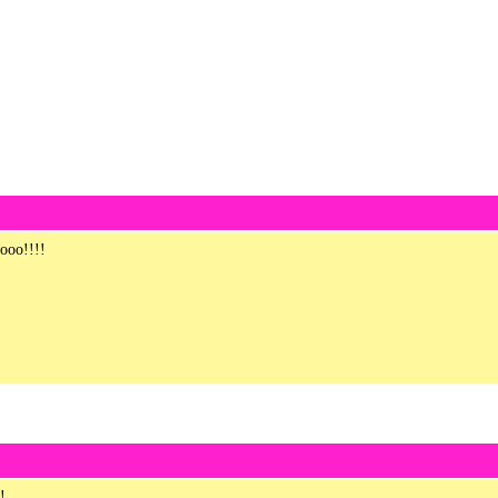
1 – 200 de 332
Recentes›
Mais recente
ooo!!!!
!