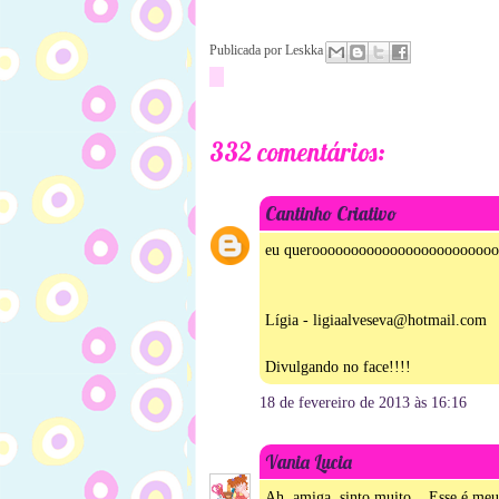
Publicada por
Leskka
332 comentários:
Cantinho Criativo
eu queroooooooooooooooooooooooo
Lígia - ligiaalveseva@hotmail.com
Divulgando no face!!!!
18 de fevereiro de 2013 às 16:16
Vania Lucia
Ah, amiga, sinto muito... Esse é meu