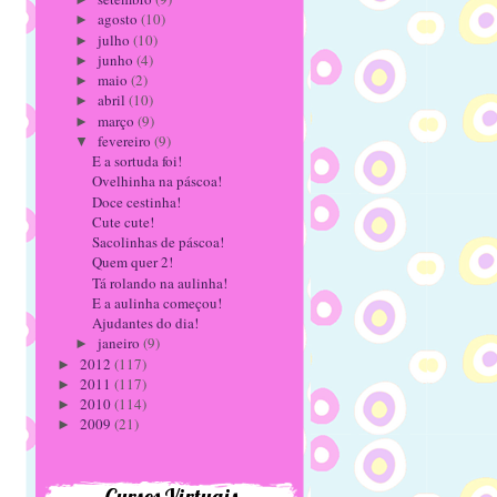
agosto
(10)
►
julho
(10)
►
junho
(4)
►
maio
(2)
►
abril
(10)
►
março
(9)
►
fevereiro
(9)
▼
E a sortuda foi!
Ovelhinha na páscoa!
Doce cestinha!
Cute cute!
Sacolinhas de páscoa!
Quem quer 2!
Tá rolando na aulinha!
E a aulinha começou!
Ajudantes do dia!
janeiro
(9)
►
2012
(117)
►
2011
(117)
►
2010
(114)
►
2009
(21)
►
Cursos Virtuais