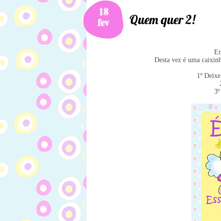
18
Quem quer 2!
fev
Em
Desta vez é uma caixinh
1º Deixe
3º