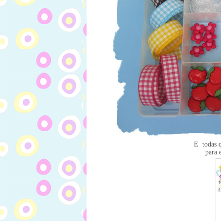
E todas q
para 