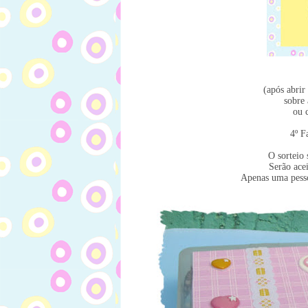
(após abrir
sobre
ou 
4º F
O sorteio
Serão acei
Apenas uma pess