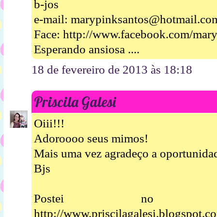
b-jos
e-mail: marypinksantos@hotmail.co
Face: http://www.facebook.com/mar
Esperando ansiosa ....
18 de fevereiro de 2013 às 18:18
Priscila Galesi
Oiii!!!
Adoroooo seus mimos!
Mais uma vez agradeço a oportunidad
Bjs
Postei no 
http://www.priscilagalesi.blogspot.c