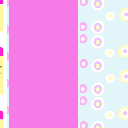
te
us