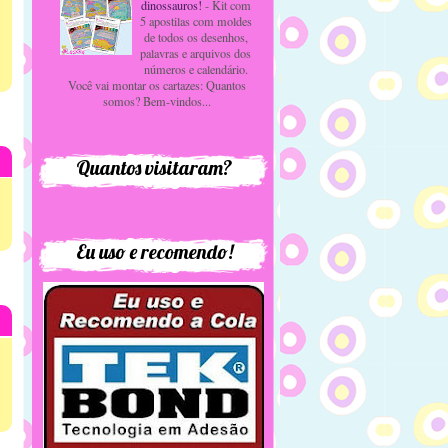
dinossauros!
-
Kit com
5 apostilas com moldes
de todos os desenhos,
palavras e arquivos dos
números e calendário.
Você vai montar os cartazes: Quantos
somos? Bem-vindos...
Quantos visitaram?
Eu uso e recomendo!