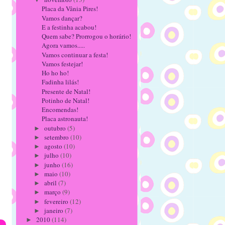
Placa da Vânia Pires!
Vamos dançar?
E a festinha acabou!
Quem sabe? Prorrogou o horário!
Agora vamos.....
Vamos continuar a festa!
Vamos festejar!
Ho ho ho!
Fadinha lilás!
Presente de Natal!
Potinho de Natal!
Encomendas!
Placa astronauta!
outubro
(5)
►
setembro
(10)
►
agosto
(10)
►
julho
(10)
►
junho
(16)
►
maio
(10)
►
abril
(7)
►
março
(9)
►
fevereiro
(12)
►
janeiro
(7)
►
2010
(114)
►
s»