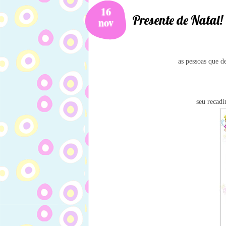
16
Presente de Natal!
nov
as pessoas que d
seu recad