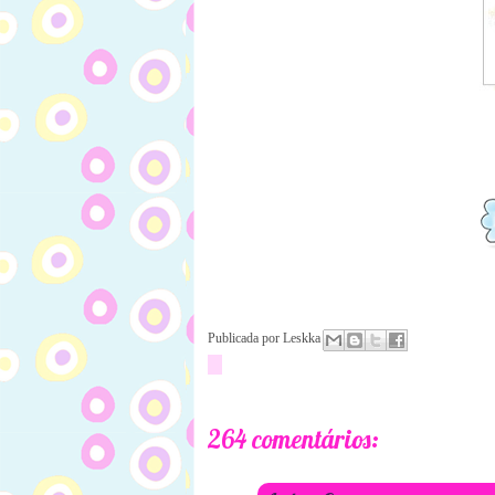
Publicada por
Leskka
264 comentários: