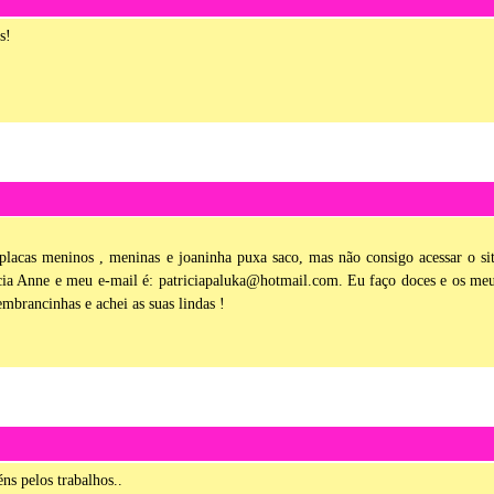
s!
 placas meninos , meninas e joaninha puxa saco, mas não consigo acessar o si
ia Anne e meu e-mail é: patriciapaluka@hotmail.com. Eu faço doces e os me
embrancinhas e achei as suas lindas !
s pelos trabalhos..