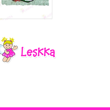
1 – 200 de 264
Recentes›
Mais recente