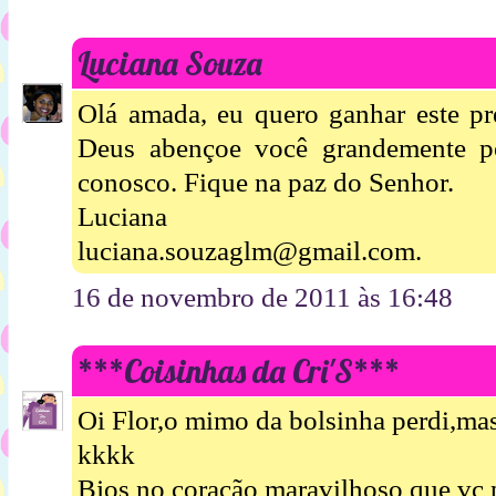
Luciana Souza
Olá amada, eu quero ganhar este pr
Deus abençoe você grandemente po
conosco. Fique na paz do Senhor.
Luciana
luciana.souzaglm@gmail.com.
16 de novembro de 2011 às 16:48
***Coisinhas da Cri'S***
Oi Flor,o mimo da bolsinha perdi,m
kkkk
Bjos no coração maravilhoso que vc p