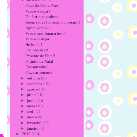
Placa da Vânia Pires!
Vamos dançar?
E a festinha acabou!
Quem sabe? Prorrogou o horário!
Agora vamos.....
Vamos continuar a festa!
Vamos festejar!
Ho ho ho!
Fadinha lilás!
Presente de Natal!
Potinho de Natal!
Encomendas!
Placa astronauta!
outubro
(5)
►
setembro
(10)
►
agosto
(10)
►
julho
(10)
►
junho
(16)
►
maio
(10)
►
abril
(7)
►
março
(9)
►
fevereiro
(12)
►
janeiro
(7)
►
2010
(114)
►
s»