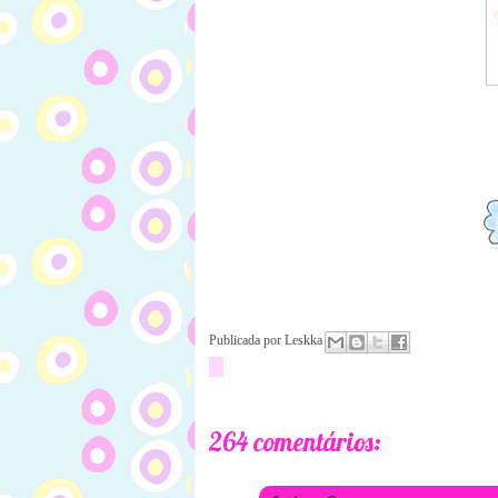
Publicada por
Leskka
264 comentários: