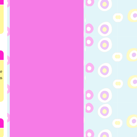
te
us