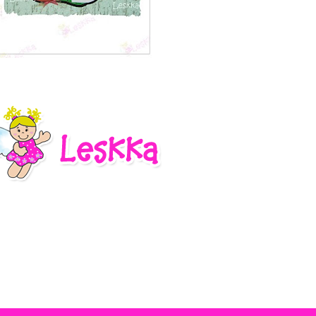
1 – 200 de 264
Recentes›
Mais recente