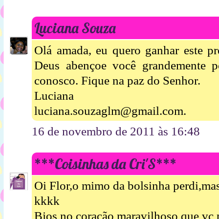
Luciana Souza
Olá amada, eu quero ganhar este pr
Deus abençoe você grandemente po
conosco. Fique na paz do Senhor.
Luciana
luciana.souzaglm@gmail.com.
16 de novembro de 2011 às 16:48
***Coisinhas da Cri'S***
Oi Flor,o mimo da bolsinha perdi,m
kkkk
Bjos no coração maravilhoso que vc p