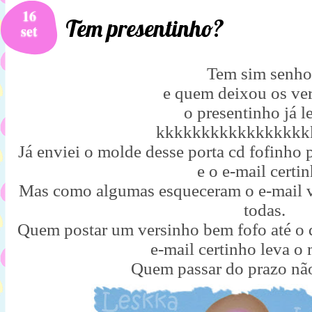
16
Tem presentinho?
set
Tem sim senho
e quem deixou os ve
o presentinho já l
kkkkkkkkkkkkkkkkk
Já enviei o molde desse porta cd fofinho
e o e-mail certin
Mas como algumas esqueceram o e-mail v
todas.
Quem postar um versinho bem fofo até o d
e-mail certinho leva o
Quem passar do prazo não