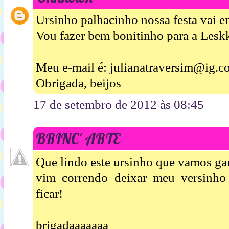
Ursinho palhacinho nossa festa vai en
Vou fazer bem bonitinho para a Leskk
Meu e-mail é: julianatraversim@ig.c
Obrigada, beijos
17 de setembro de 2012 às 08:45
BRINC' ARTE
Que lindo este ursinho que vamos ga
vim correndo deixar meu versinho
ficar!
brigadaaaaaaa