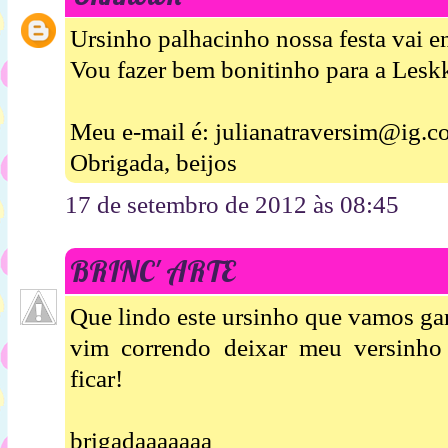
Ursinho palhacinho nossa festa vai en
Vou fazer bem bonitinho para a Leskk
Meu e-mail é: julianatraversim@ig.c
Obrigada, beijos
17 de setembro de 2012 às 08:45
BRINC' ARTE
Que lindo este ursinho que vamos ga
vim correndo deixar meu versinho
ficar!
brigadaaaaaaa