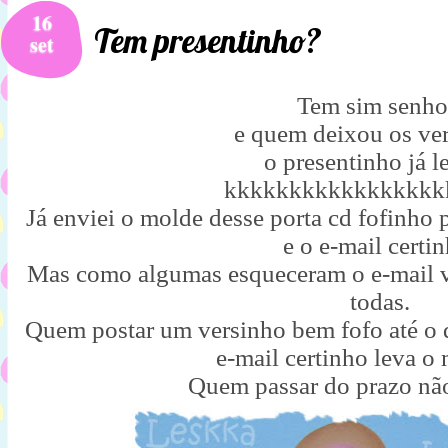
16
Tem presentinho?
set
Tem sim senho
e quem deixou os ve
o presentinho já l
kkkkkkkkkkkkkkkkk
Já enviei o molde desse porta cd fofinho
e o e-mail certin
Mas como algumas esqueceram o e-mail v
todas.
Quem postar um versinho bem fofo até o d
e-mail certinho leva o
Quem passar do prazo não