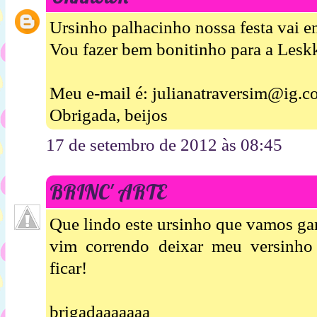
Ursinho palhacinho nossa festa vai en
Vou fazer bem bonitinho para a Leskk
Meu e-mail é: julianatraversim@ig.c
Obrigada, beijos
17 de setembro de 2012 às 08:45
BRINC' ARTE
Que lindo este ursinho que vamos ga
vim correndo deixar meu versinho
ficar!
brigadaaaaaaa