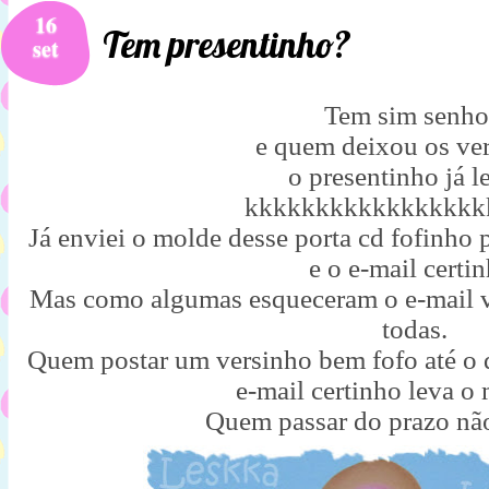
16
Tem presentinho?
set
Tem sim senho
e quem deixou os ve
o presentinho já l
kkkkkkkkkkkkkkkkk
Já enviei o molde desse porta cd fofinho
e o e-mail certin
Mas como algumas esqueceram o e-mail v
todas.
Quem postar um versinho bem fofo até o d
e-mail certinho leva o
Quem passar do prazo não