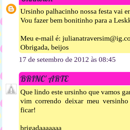
Ursinho palhacinho nossa festa vai en
Vou fazer bem bonitinho para a Leskk
Meu e-mail é: julianatraversim@ig.c
Obrigada, beijos
17 de setembro de 2012 às 08:45
BRINC' ARTE
Que lindo este ursinho que vamos ga
vim correndo deixar meu versinho
ficar!
brigadaaaaaaa