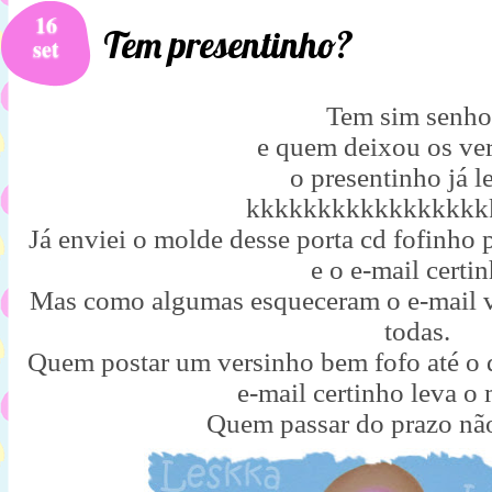
16
Tem presentinho?
set
Tem sim senho
e quem deixou os ve
o presentinho já l
kkkkkkkkkkkkkkkkk
Já enviei o molde desse porta cd fofinho
e o e-mail certin
Mas como algumas esqueceram o e-mail v
todas.
Quem postar um versinho bem fofo até o d
e-mail certinho leva o
Quem passar do prazo não