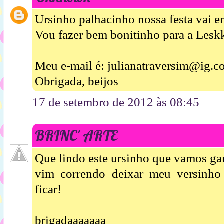
Ursinho palhacinho nossa festa vai en
Vou fazer bem bonitinho para a Leskk
Meu e-mail é: julianatraversim@ig.c
Obrigada, beijos
17 de setembro de 2012 às 08:45
BRINC' ARTE
Que lindo este ursinho que vamos ga
vim correndo deixar meu versinho
ficar!
brigadaaaaaaa