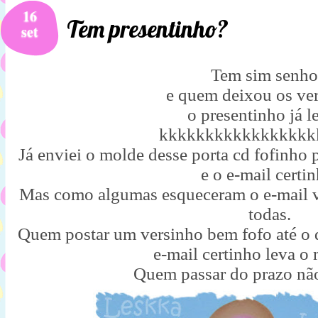
16
Tem presentinho?
set
Tem sim senho
e quem deixou os ve
o presentinho já l
kkkkkkkkkkkkkkkkk
Já enviei o molde desse porta cd fofinho
e o e-mail certin
Mas como algumas esqueceram o e-mail v
todas.
Quem postar um versinho bem fofo até o d
e-mail certinho leva o
Quem passar do prazo não