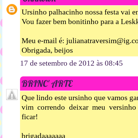
Ursinho palhacinho nossa festa vai en
Vou fazer bem bonitinho para a Leskk
Meu e-mail é: julianatraversim@ig.c
Obrigada, beijos
17 de setembro de 2012 às 08:45
BRINC' ARTE
Que lindo este ursinho que vamos ga
vim correndo deixar meu versinho
ficar!
brigadaaaaaaa