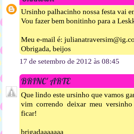
Ursinho palhacinho nossa festa vai en
Vou fazer bem bonitinho para a Leskk
Meu e-mail é: julianatraversim@ig.c
Obrigada, beijos
17 de setembro de 2012 às 08:45
BRINC' ARTE
Que lindo este ursinho que vamos ga
vim correndo deixar meu versinho
ficar!
brigadaaaaaaa