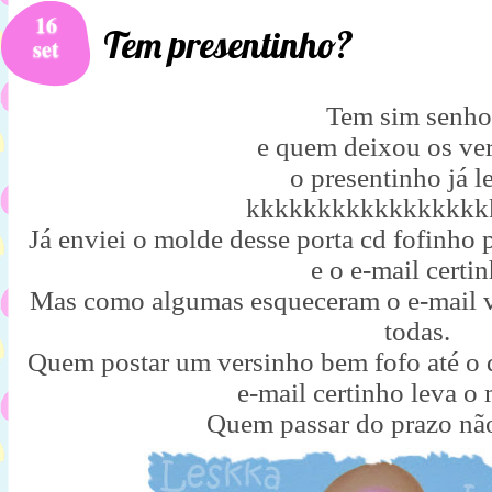
16
Tem presentinho?
set
Tem sim senho
e quem deixou os ve
o presentinho já l
kkkkkkkkkkkkkkkkk
Já enviei o molde desse porta cd fofinho
e o e-mail certin
Mas como algumas esqueceram o e-mail v
todas.
Quem postar um versinho bem fofo até o d
e-mail certinho leva o
Quem passar do prazo não