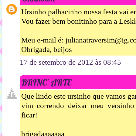
Ursinho palhacinho nossa festa vai en
Vou fazer bem bonitinho para a Leskk
Meu e-mail é: julianatraversim@ig.c
Obrigada, beijos
17 de setembro de 2012 às 08:45
BRINC' ARTE
Que lindo este ursinho que vamos ga
vim correndo deixar meu versinho
ficar!
brigadaaaaaaa