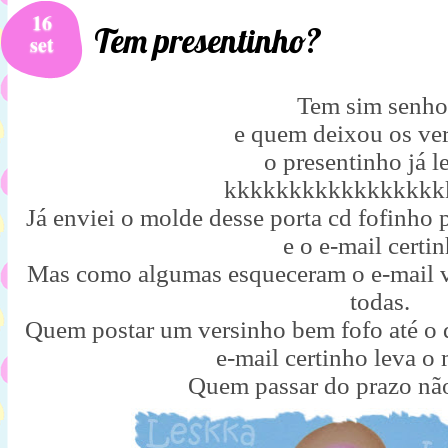
16
Tem presentinho?
set
Tem sim senho
e quem deixou os ve
o presentinho já l
kkkkkkkkkkkkkkkkk
Já enviei o molde desse porta cd fofinho
e o e-mail certin
Mas como algumas esqueceram o e-mail v
todas.
Quem postar um versinho bem fofo até o d
e-mail certinho leva o
Quem passar do prazo não