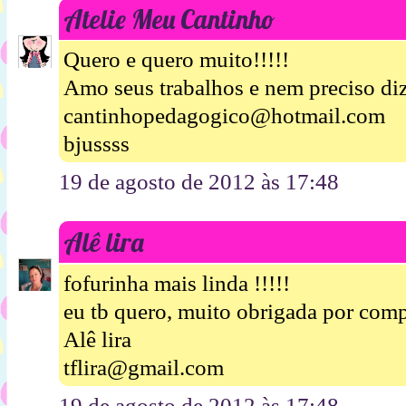
Atelie Meu Cantinho
Quero e quero muito!!!!!
Amo seus trabalhos e nem preciso diz
cantinhopedagogico@hotmail.com
bjussss
19 de agosto de 2012 às 17:48
Alê lira
fofurinha mais linda !!!!!
eu tb quero, muito obrigada por compa
Alê lira
tflira@gmail.com
19 de agosto de 2012 às 17:48