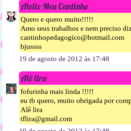
Atelie Meu Cantinho
Quero e quero muito!!!!!
Amo seus trabalhos e nem preciso diz
cantinhopedagogico@hotmail.com
bjussss
19 de agosto de 2012 às 17:48
Alê lira
fofurinha mais linda !!!!!
eu tb quero, muito obrigada por compa
Alê lira
tflira@gmail.com
19 de agosto de 2012 às 17:48