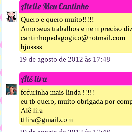
Atelie Meu Cantinho
Quero e quero muito!!!!!
Amo seus trabalhos e nem preciso diz
cantinhopedagogico@hotmail.com
bjussss
19 de agosto de 2012 às 17:48
Alê lira
fofurinha mais linda !!!!!
eu tb quero, muito obrigada por compa
Alê lira
tflira@gmail.com
19 de agosto de 2012 às 17:48