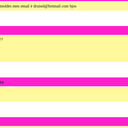
s moldes meu email é druisol@hotmail.com bjos
!!
co