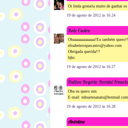
Oi linda gostaria muito de ganhar o
19 de agosto de 2012 às 16:24
Bete Castro
Obaaaaaaaaaaaaa!Eu também quero!!
elisabeteroquecastro@yahoo.com
Obrigada querida!!!
bjks
19 de agosto de 2012 às 16:27
Dalton Rogério Bernini Francis
Oba eu quero sim.
E-mail: mhsartesanato@hotmail.com
19 de agosto de 2012 às 16:28
Anônimo