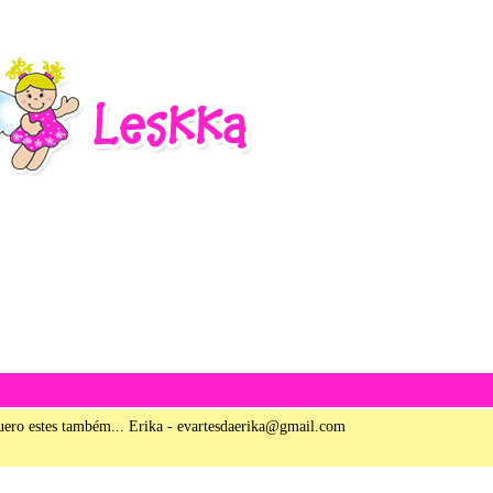
1 – 200 de 253
Recentes›
Mais recente
uero estes também... Erika - evartesdaerika@gmail.com