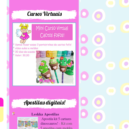
Cursos Virtuais
s»
Apostilas digitais!
Leskka Apostilas
Apostila kit 5 cartazes
dinossauros!
-
Kit com
5 apostilas com moldes