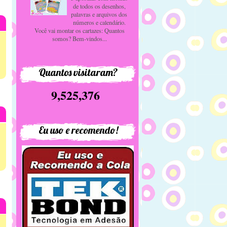
de todos os desenhos,
palavras e arquivos dos
números e calendário.
Você vai montar os cartazes: Quantos
somos? Bem-vindos...
Quantos visitaram?
9,525,376
Eu uso e recomendo!