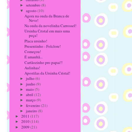
setembro
(8)
►
agosto
(10)
▼
Agora na onda da Branca de
Neve!
Na onda da novelinha Carrossel!
Ursinha Cristal em mais uma
peça!
Placa ursinho!
Presentinho - Folclore!
Começou!
É amanhã...
Cartãozinho pro papai!!
Aulinhas!
Apostilas da Ursinha Cristal!
julho
(6)
►
junho
(9)
►
maio
(5)
►
abril
(12)
►
março
(9)
►
fevereiro
(21)
►
janeiro
(8)
►
2011
(117)
►
2010
(114)
►
2009
(21)
►