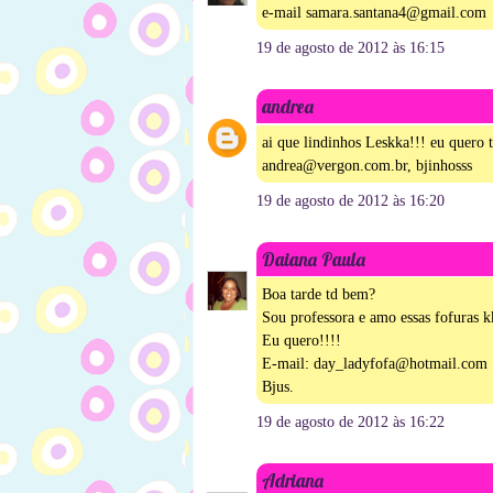
e-mail samara.santana4@gmail.com
19 de agosto de 2012 às 16:15
andrea
ai que lindinhos Leskka!!! eu quero 
andrea@vergon.com.br, bjinhosss
19 de agosto de 2012 às 16:20
Daiana Paula
Boa tarde td bem?
Sou professora e amo essas fofuras k
Eu quero!!!!
E-mail: day_ladyfofa@hotmail.com
Bjus.
19 de agosto de 2012 às 16:22
Adriana