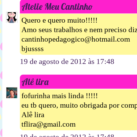
Atelie Meu Cantinho
Quero e quero muito!!!!!
Amo seus trabalhos e nem preciso diz
cantinhopedagogico@hotmail.com
bjussss
19 de agosto de 2012 às 17:48
Alê lira
fofurinha mais linda !!!!!
eu tb quero, muito obrigada por compa
Alê lira
tflira@gmail.com
19 de agosto de 2012 às 17:48