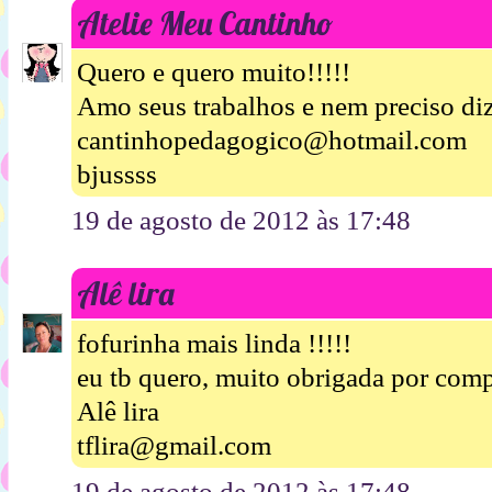
Atelie Meu Cantinho
Quero e quero muito!!!!!
Amo seus trabalhos e nem preciso diz
cantinhopedagogico@hotmail.com
bjussss
19 de agosto de 2012 às 17:48
Alê lira
fofurinha mais linda !!!!!
eu tb quero, muito obrigada por compa
Alê lira
tflira@gmail.com
19 de agosto de 2012 às 17:48