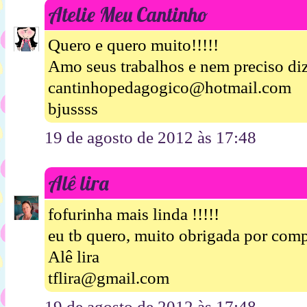
Atelie Meu Cantinho
Quero e quero muito!!!!!
Amo seus trabalhos e nem preciso diz
cantinhopedagogico@hotmail.com
bjussss
19 de agosto de 2012 às 17:48
Alê lira
fofurinha mais linda !!!!!
eu tb quero, muito obrigada por compa
Alê lira
tflira@gmail.com
19 de agosto de 2012 às 17:48