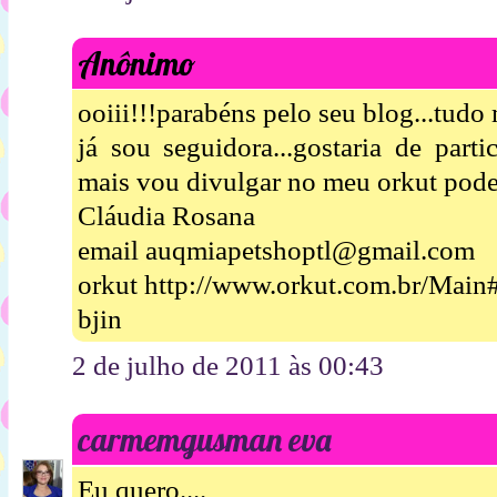
Anônimo
ooiii!!!parabéns pelo seu blog...tudo 
já sou seguidora...gostaria de parti
mais vou divulgar no meu orkut pode
Cláudia Rosana
email auqmiapetshoptl@gmail.com
orkut http://www.orkut.com.br/Mai
bjin
2 de julho de 2011 às 00:43
carmemgusman eva
Eu quero....