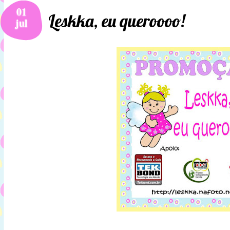
01
Leskka, eu queroooo!
jul