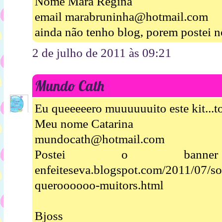
Nome Mara Regina
email marabruninha@hotmail.com
ainda não tenho blog, porem postei n
2 de julho de 2011 às 09:21
Mundo Cath
Eu queeeeero muuuuuuito este kit...t
Meu nome Catarina
mundocath@hotmail.com
Postei o banner ht
enfeiteseva.blogspot.com/2011/07/so
queroooooo-muitors.html
Bjoss