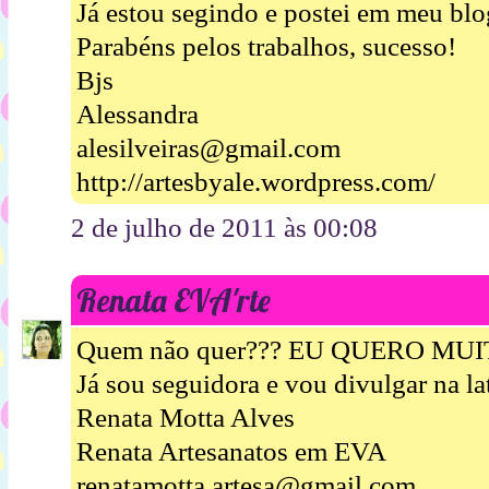
Já estou segindo e postei em meu bl
Parabéns pelos trabalhos, sucesso!
Bjs
Alessandra
alesilveiras@gmail.com
http://artesbyale.wordpress.com/
2 de julho de 2011 às 00:08
Renata EVA'rte
Quem não quer??? EU QUERO MUIT
Já sou seguidora e vou divulgar na la
Renata Motta Alves
Renata Artesanatos em EVA
renatamotta.artesa@gmail.com