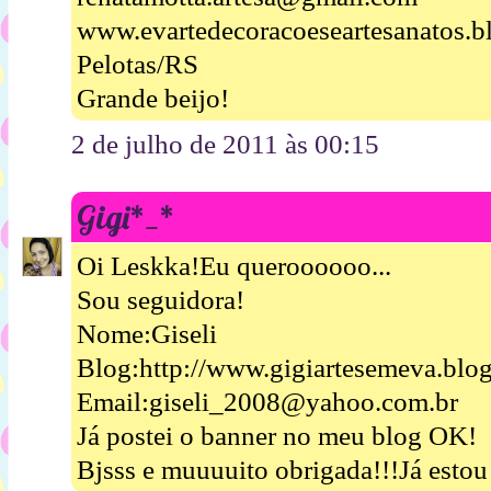
www.evartedecoracoeseartesanatos.b
Pelotas/RS
Grande beijo!
2 de julho de 2011 às 00:15
Gigi*_*
Oi Leskka!Eu queroooooo...
Sou seguidora!
Nome:Giseli
Blog:http://www.gigiartesemeva.blo
Email:giseli_2008@yahoo.com.br
Já postei o banner no meu blog OK!
Bjsss e muuuuito obrigada!!!Já esto