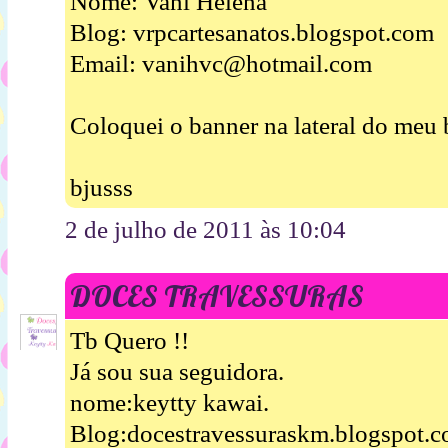
Nome: Vani Helena
Blog: vrpcartesanatos.blogspot.com
Email: vanihvc@hotmail.com
Coloquei o banner na lateral do meu 
bjusss
2 de julho de 2011 às 10:04
DOCES TRAVESSURAS
Tb Quero !!
Já sou sua seguidora.
nome:keytty kawai.
Blog:docestravessuraskm.blogspot.